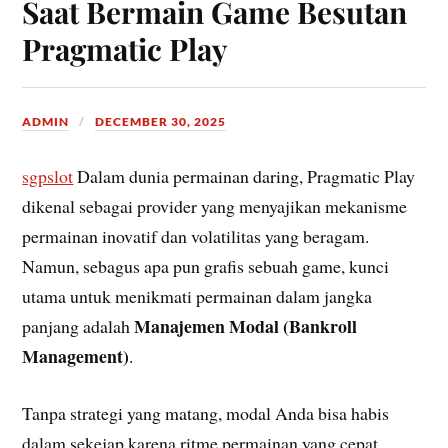
Saat Bermain Game Besutan
Pragmatic Play
ADMIN
DECEMBER 30, 2025
sgpslot
Dalam dunia permainan daring, Pragmatic Play
dikenal sebagai provider yang menyajikan mekanisme
permainan inovatif dan volatilitas yang beragam.
Namun, sebagus apa pun grafis sebuah game, kunci
utama untuk menikmati permainan dalam jangka
Manajemen Modal (Bankroll
panjang adalah
Management)
.
Tanpa strategi yang matang, modal Anda bisa habis
dalam sekejap karena ritme permainan yang cepat.