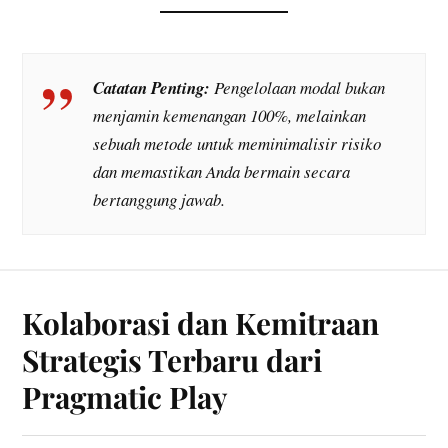
Catatan Penting:
Pengelolaan modal bukan
menjamin kemenangan 100%, melainkan
sebuah metode untuk meminimalisir risiko
dan memastikan Anda bermain secara
bertanggung jawab.
Kolaborasi dan Kemitraan
Strategis Terbaru dari
Pragmatic Play