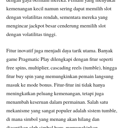
kemenangan kecil namun sering dapat memilih slot
dengan volatilitas rendah, sementara mereka yang
mengincar jackpot besar cenderung memilih slot
dengan volatilitas tinggi.
Fitur inovatif juga menjadi daya tarik utama. Banyak
game Pragmatic Play dilengkapi dengan fitur seperti
free spins, multiplier, cascading reels (tumble), hingga
fitur buy spin yang memungkinkan pemain langsung
masuk ke mode bonus. Fitur-fitur ini tidak hanya
meningkatkan peluang kemenangan, tetapi juga
menambah keseruan dalam permainan. Salah satu
mekanisme yang sangat populer adalah sistem tumble,
di mana simbol yang menang akan hilang dan
digantikan oleh simbol baru, memungkinkan