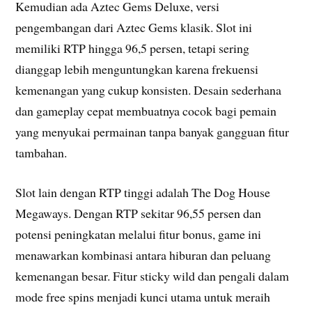
Kemudian ada Aztec Gems Deluxe, versi
pengembangan dari Aztec Gems klasik. Slot ini
memiliki RTP hingga 96,5 persen, tetapi sering
dianggap lebih menguntungkan karena frekuensi
kemenangan yang cukup konsisten. Desain sederhana
dan gameplay cepat membuatnya cocok bagi pemain
yang menyukai permainan tanpa banyak gangguan fitur
tambahan.
Slot lain dengan RTP tinggi adalah The Dog House
Megaways. Dengan RTP sekitar 96,55 persen dan
potensi peningkatan melalui fitur bonus, game ini
menawarkan kombinasi antara hiburan dan peluang
kemenangan besar. Fitur sticky wild dan pengali dalam
mode free spins menjadi kunci utama untuk meraih