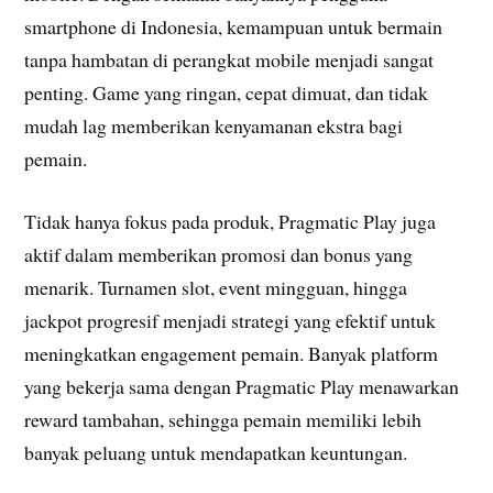
smartphone di Indonesia, kemampuan untuk bermain
tanpa hambatan di perangkat mobile menjadi sangat
penting. Game yang ringan, cepat dimuat, dan tidak
mudah lag memberikan kenyamanan ekstra bagi
pemain.
Tidak hanya fokus pada produk, Pragmatic Play juga
aktif dalam memberikan promosi dan bonus yang
menarik. Turnamen slot, event mingguan, hingga
jackpot progresif menjadi strategi yang efektif untuk
meningkatkan engagement pemain. Banyak platform
yang bekerja sama dengan Pragmatic Play menawarkan
reward tambahan, sehingga pemain memiliki lebih
banyak peluang untuk mendapatkan keuntungan.