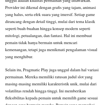
unggul adalah kualitas permainan yang ditawarkan.
Provider ini dikenal dengan grafis yang tajam, animasi
yang halus, serta efek suara yang imersif. Setiap game
dirancang dengan detail tinggi, mulai dari tema klasik
seperti buah-buahan hingga konsep modern seperti
mitologi, petualangan, dan fantasi. Hal ini membuat
pemain tidak hanya bermain untuk mencari
kemenangan, tetapi juga menikmati pengalaman visual
yang menghibur.
Selain itu, Pragmatic Play juga unggul dalam hal variasi
permainan. Mereka memiliki ratusan judul slot yang
masing-masing memiliki karakteristik unik, mulai dari
volatilitas rendah hingga tinggi. Ini memberikan
fleksibilitas kepada pemain untuk memilih game sesuai
dengan gaya bermain mereka. Pemain yang menyukai