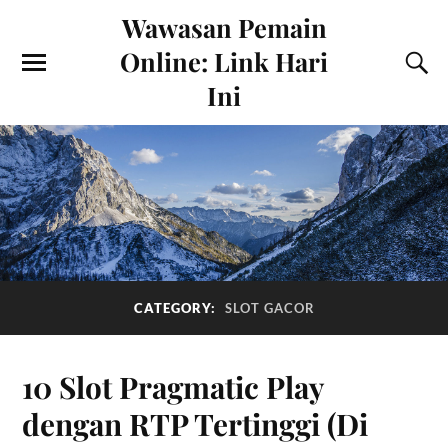
Wawasan Pemain
Online: Link Hari
Ini
CATEGORY:
SLOT GACOR
10 Slot Pragmatic Play
dengan RTP Tertinggi (Di