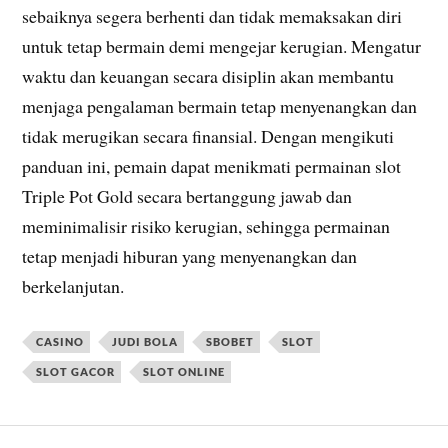
sebaiknya segera berhenti dan tidak memaksakan diri
untuk tetap bermain demi mengejar kerugian. Mengatur
waktu dan keuangan secara disiplin akan membantu
menjaga pengalaman bermain tetap menyenangkan dan
tidak merugikan secara finansial. Dengan mengikuti
panduan ini, pemain dapat menikmati permainan slot
Triple Pot Gold secara bertanggung jawab dan
meminimalisir risiko kerugian, sehingga permainan
tetap menjadi hiburan yang menyenangkan dan
berkelanjutan.
CASINO
JUDI BOLA
SBOBET
SLOT
SLOT GACOR
SLOT ONLINE