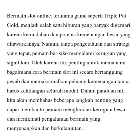
Bermain slot online, terutama game seperti Triple Pot
Gold, menjadi salah satu hiburan yang banyak digemari
karena kemudahan dan potensi kemenangan besar yang
ditawarkannya. Namun, tanpa pengetahuan dan strategi
yang tepat, pemain berisiko mengalami kerugian yang
signifikan. Oleh karena itu, penting untuk memahami
bagaimana cara bermain slot ini secara bertanggung
jawab dan memaksimalkan peluang kemenangan tanpa
harus kehilangan seluruh modal. Dalam panduan ini,
kita akan membahas beberapa langkah penting yang
dapat membantu pemain menghindari kerugian besar
dan menikmati pengalaman bermain yang
menyenangkan dan berkelanjutan.