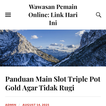
Wawasan Pemain
Online: Link Hari
Ini
Panduan Main Slot Triple Pot
Gold Agar Tidak Rugi
ADMIN
AUGUST 14, 2025