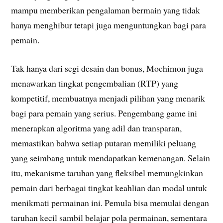
mampu memberikan pengalaman bermain yang tidak
hanya menghibur tetapi juga menguntungkan bagi para
pemain.
Tak hanya dari segi desain dan bonus, Mochimon juga
menawarkan tingkat pengembalian (RTP) yang
kompetitif, membuatnya menjadi pilihan yang menarik
bagi para pemain yang serius. Pengembang game ini
menerapkan algoritma yang adil dan transparan,
memastikan bahwa setiap putaran memiliki peluang
yang seimbang untuk mendapatkan kemenangan. Selain
itu, mekanisme taruhan yang fleksibel memungkinkan
pemain dari berbagai tingkat keahlian dan modal untuk
menikmati permainan ini. Pemula bisa memulai dengan
taruhan kecil sambil belajar pola permainan, sementara