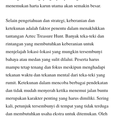
menemukan harta karun utama akan semakin besar.
Selain pengetahuan dan strategi, keberanian dan
ketekunan adalah faktor penentu dalam menaklukkan
tantangan Aztec Treasure Hunt. Banyak teka-teki dan
rintangan yang membutuhkan keberanian untuk
menjelajah lokasi-lokasi yang mungkin tersembunyi
bahaya atau medan yang sulit dilalui. Peserta harus
mampu tetap tenang dan fokus meskipun menghadapi
tekanan waktu dan tekanan mental dari teka-teki yang
rumit. Ketekunan dalam mencoba berbagai pendekatan
dan tidak mudah menyerah ketika menemui jalan buntu
merupakan karakter penting yang harus dimiliki. Sering
kali, petunjuk tersembunyi di tempat yang tidak terduga
dan membutuhkan usaha ekstra untuk ditemukan. Oleh