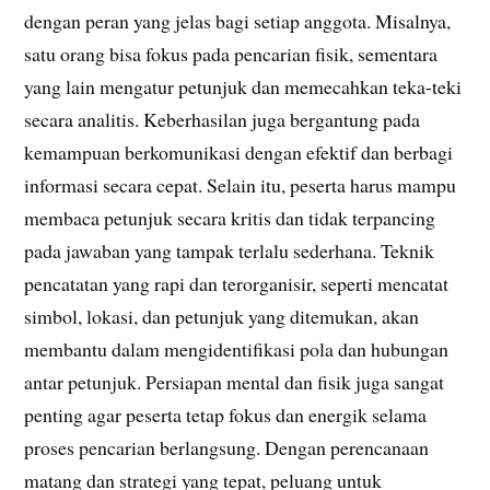
dengan peran yang jelas bagi setiap anggota. Misalnya,
satu orang bisa fokus pada pencarian fisik, sementara
yang lain mengatur petunjuk dan memecahkan teka-teki
secara analitis. Keberhasilan juga bergantung pada
kemampuan berkomunikasi dengan efektif dan berbagi
informasi secara cepat. Selain itu, peserta harus mampu
membaca petunjuk secara kritis dan tidak terpancing
pada jawaban yang tampak terlalu sederhana. Teknik
pencatatan yang rapi dan terorganisir, seperti mencatat
simbol, lokasi, dan petunjuk yang ditemukan, akan
membantu dalam mengidentifikasi pola dan hubungan
antar petunjuk. Persiapan mental dan fisik juga sangat
penting agar peserta tetap fokus dan energik selama
proses pencarian berlangsung. Dengan perencanaan
matang dan strategi yang tepat, peluang untuk