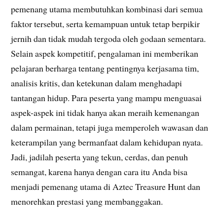
pemenang utama membutuhkan kombinasi dari semua
faktor tersebut, serta kemampuan untuk tetap berpikir
jernih dan tidak mudah tergoda oleh godaan sementara.
Selain aspek kompetitif, pengalaman ini memberikan
pelajaran berharga tentang pentingnya kerjasama tim,
analisis kritis, dan ketekunan dalam menghadapi
tantangan hidup. Para peserta yang mampu menguasai
aspek-aspek ini tidak hanya akan meraih kemenangan
dalam permainan, tetapi juga memperoleh wawasan dan
keterampilan yang bermanfaat dalam kehidupan nyata.
Jadi, jadilah peserta yang tekun, cerdas, dan penuh
semangat, karena hanya dengan cara itu Anda bisa
menjadi pemenang utama di Aztec Treasure Hunt dan
menorehkan prestasi yang membanggakan.