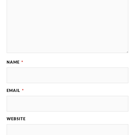
NAME
*
EMAIL
*
WEBSITE