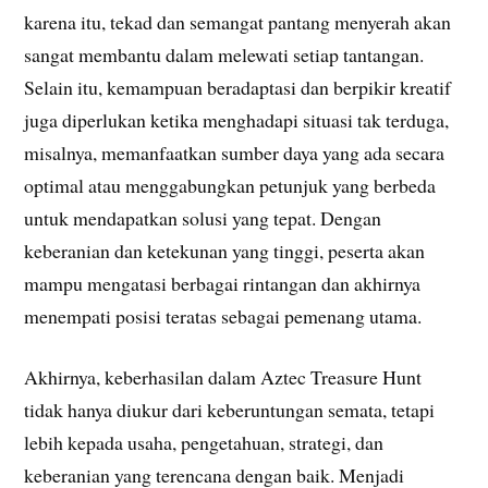
karena itu, tekad dan semangat pantang menyerah akan
sangat membantu dalam melewati setiap tantangan.
Selain itu, kemampuan beradaptasi dan berpikir kreatif
juga diperlukan ketika menghadapi situasi tak terduga,
misalnya, memanfaatkan sumber daya yang ada secara
optimal atau menggabungkan petunjuk yang berbeda
untuk mendapatkan solusi yang tepat. Dengan
keberanian dan ketekunan yang tinggi, peserta akan
mampu mengatasi berbagai rintangan dan akhirnya
menempati posisi teratas sebagai pemenang utama.
Akhirnya, keberhasilan dalam Aztec Treasure Hunt
tidak hanya diukur dari keberuntungan semata, tetapi
lebih kepada usaha, pengetahuan, strategi, dan
keberanian yang terencana dengan baik. Menjadi