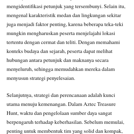
mengidentifikasi petunjuk yang tersembunyi. Selain itu,
mengenal karakteristik medan dan lingkungan sekitar
juga menjadi faktor penting, karena beberapa teka-teki
mungkin mengharuskan peserta menjelajahi lokasi
tertentu dengan cermat dan teliti. Dengan memahami
konteks budaya dan sejarah, peserta dapat melihat
hubungan antara petunjuk dan maknanya secara
menyeluruh, sehingga memudahkan mereka dalam
menyusun strategi penyelesaian.
Selanjutnya, strategi dan perencanaan adalah kunci
utama menuju kemenangan. Dalam Aztec Treasure
Hunt, waktu dan pengelolaan sumber daya sangat
berpengaruh terhadap keberhasilan. Sebelum memulai,
penting untuk membentuk tim yang solid dan kompak,