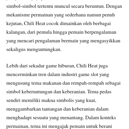
simbol-simbol tertentu muncul secara beruntun. Dengan
mekanisme permainan yang sederhana namun penuh
kejutan, Chili Heat cocok dimainkan oleh berbagai
kalangan, dari pemula hingga pemain berpengalaman
yang mencari pengalaman bermain yang mengasyikkan
sekaligus menguntungkan.
Lebih dari sekadar game hiburan, Chili Heat juga
mencerminkan tren dalam industri game slot yang
mengusung tema makanan dan rempah-rempah sebagai
simbol keberuntungan dan keberanian. Tema pedas
sendiri memiliki makna simbolis yang kuat,
menggambarkan tantangan dan keberanian dalam
menghadapi sesuatu yang menantang. Dalam konteks
permainan, tema ini mengajak pemain untuk berani