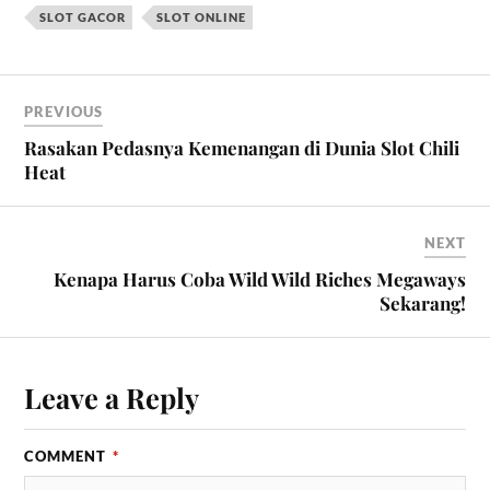
SLOT GACOR
SLOT ONLINE
PREVIOUS
Rasakan Pedasnya Kemenangan di Dunia Slot Chili
Heat
NEXT
Kenapa Harus Coba Wild Wild Riches Megaways
Sekarang!
Leave a Reply
COMMENT
*