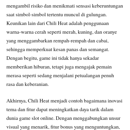
mengambil risiko dan menikmati sensasi keberuntungan
saat simbol-simbol tertentu muncul di gulungan.
Keunikan lain dari Chili Heat adalah penggunaan
warna-warna cerah seperti merah, kuning, dan oranye
yang menggambarkan rempah-rempah dan cabai,
sehingga memperkuat kesan panas dan semangat.
Dengan begitu, game ini tidak hanya sekadar
memberikan hiburan, tetapi juga mengajak pemain
merasa seperti sedang menjalani petualangan penuh
rasa dan keberanian.
Akhirnya, Chili Heat menjadi contoh bagaimana inovasi
tema dan fitur dapat meningkatkan daya tarik dalam
dunia game slot online. Dengan menggabungkan unsur
visual yang menarik, fitur bonus yang menguntungkan,