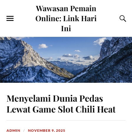
Wawasan Pemain
Online: Link Hari
Ini
Menyelami Dunia Pedas
Lewat Game Slot Chili Heat
ADMIN
NOVEMBER 9, 2025