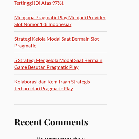
Tertinggi (Di Atas 97%).
Mengapa Pragmatic Play Menjadi Provider
Slot Nomor 1 di Indonesia?
Strategi Kelola Modal Saat Bermain Slot
Pragmatic
5 Strategi Mengelola Modal Saat Bermain
Game Besutan Pragmatic Play
Kolaborasi dan Kemitraan Strategis
Terbaru dari Pragmatic Play
Recent Comments
No comments to show.