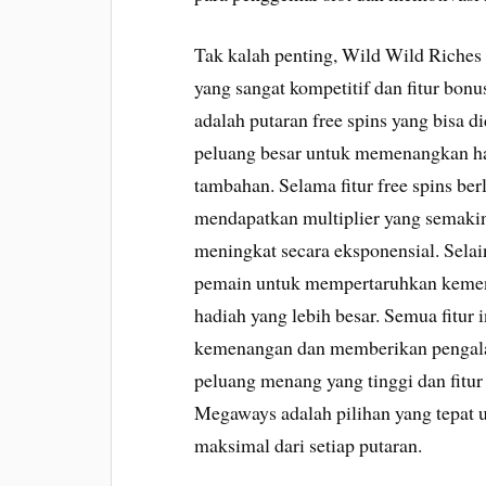
Tak kalah penting, Wild Wild Rich
yang sangat kompetitif dan fitur bon
adalah putaran free spins yang bisa 
peluang besar untuk memenangkan ha
tambahan. Selama fitur free spins be
mendapatkan multiplier yang semakin
meningkat secara eksponensial. Sela
pemain untuk mempertaruhkan keme
hadiah yang lebih besar. Semua fitur
kemenangan dan memberikan pengala
peluang menang yang tinggi dan fitu
Megaways adalah pilihan yang tepat
maksimal dari setiap putaran.