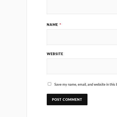
NAME
*
WEBSITE
Save my name, email, and website in this 