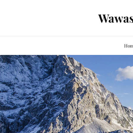
Wawasa
Ho