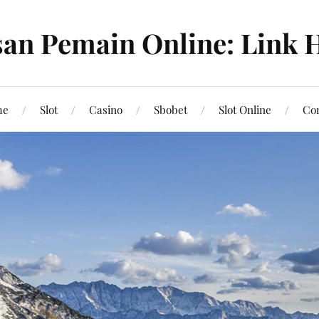
n Pemain Online: Link H
me
Slot
Casino
Sbobet
Slot Online
Con