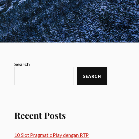
Search
SEARCH
Recent Posts
10 Slot Pragmatic Play dengan RTP