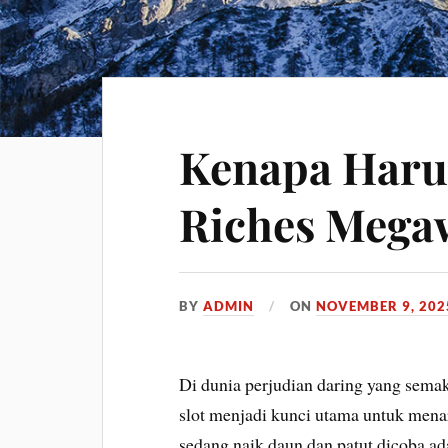
Kenapa Haru
Riches Mega
BY
ADMIN
ON
NOVEMBER 9, 202
Di dunia perjudian daring yang semak
slot menjadi kunci utama untuk mena
sedang naik daun dan patut dicoba a