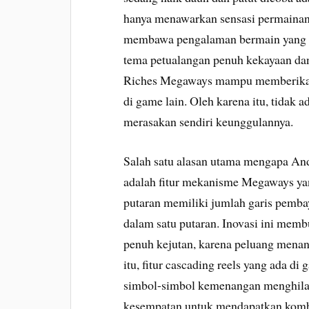
hanya menawarkan sensasi permainan 
membawa pengalaman bermain yang be
tema petualangan penuh kekayaan d
Riches Megaways mampu memberikan 
di game lain. Oleh karena itu, tidak
merasakan sendiri keunggulannya.
Salah satu alasan utama mengapa A
adalah fitur mekanisme Megaways yan
putaran memiliki jumlah garis pemba
dalam satu putaran. Inovasi ini memb
penuh kejutan, karena peluang menang 
itu, fitur cascading reels yang ada 
simbol-simbol kemenangan menghilan
kesempatan untuk mendapatkan kombi