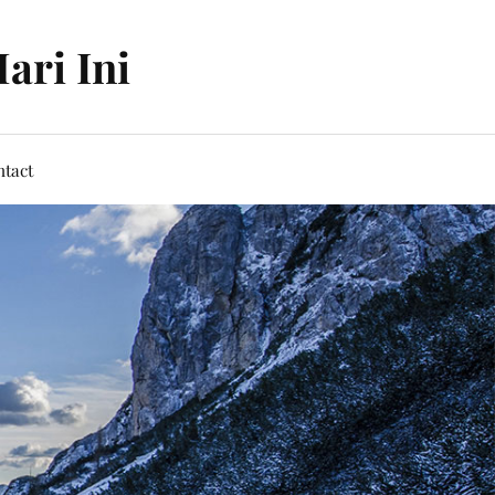
ari Ini
tact