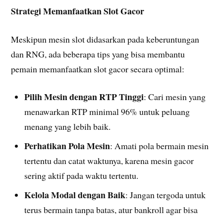
Strategi Memanfaatkan Slot Gacor
Meskipun mesin slot didasarkan pada keberuntungan
dan RNG, ada beberapa tips yang bisa membantu
pemain memanfaatkan slot gacor secara optimal:
Pilih Mesin dengan RTP Tinggi
: Cari mesin yang
menawarkan RTP minimal 96% untuk peluang
menang yang lebih baik.
Perhatikan Pola Mesin
: Amati pola bermain mesin
tertentu dan catat waktunya, karena mesin gacor
sering aktif pada waktu tertentu.
Kelola Modal dengan Baik
: Jangan tergoda untuk
terus bermain tanpa batas, atur bankroll agar bisa