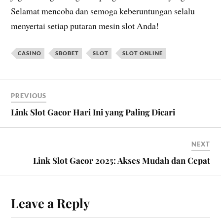
Selamat mencoba dan semoga keberuntungan selalu
menyertai setiap putaran mesin slot Anda!
CASINO
SBOBET
SLOT
SLOT ONLINE
PREVIOUS
Link Slot Gacor Hari Ini yang Paling Dicari
NEXT
Link Slot Gacor 2025: Akses Mudah dan Cepat
Leave a Reply