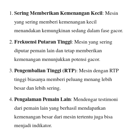
Sering Memberikan Kemenangan Kecil
: Mesin
yang sering memberi kemenangan kecil
menandakan kemungkinan sedang dalam fase gacor.
Frekuensi Putaran Tinggi
: Mesin yang sering
diputar pemain lain dan tetap memberikan
kemenangan menunjukkan potensi gacor.
Pengembalian Tinggi (RTP)
: Mesin dengan RTP
tinggi biasanya memberi peluang menang lebih
besar dan lebih sering.
Pengalaman Pemain Lain
: Mendengar testimoni
dari pemain lain yang berhasil mendapatkan
kemenangan besar dari mesin tertentu juga bisa
menjadi indikator.