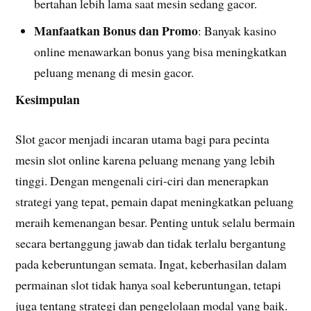
bertahan lebih lama saat mesin sedang gacor.
Manfaatkan Bonus dan Promo
: Banyak kasino
online menawarkan bonus yang bisa meningkatkan
peluang menang di mesin gacor.
Kesimpulan
Slot gacor menjadi incaran utama bagi para pecinta
mesin slot online karena peluang menang yang lebih
tinggi. Dengan mengenali ciri-ciri dan menerapkan
strategi yang tepat, pemain dapat meningkatkan peluang
meraih kemenangan besar. Penting untuk selalu bermain
secara bertanggung jawab dan tidak terlalu bergantung
pada keberuntungan semata. Ingat, keberhasilan dalam
permainan slot tidak hanya soal keberuntungan, tetapi
juga tentang strategi dan pengelolaan modal yang baik.