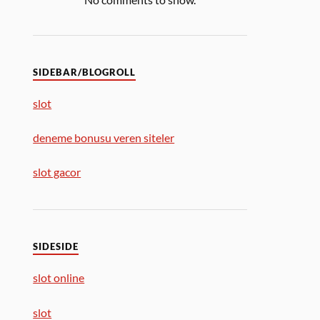
SIDEBAR/BLOGROLL
slot
deneme bonusu veren siteler
slot gacor
SIDESIDE
slot online
slot