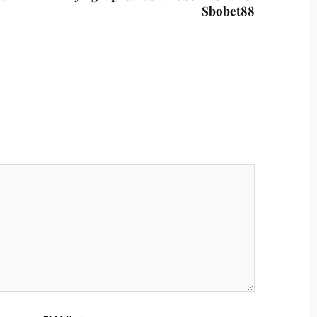
Sbobet88