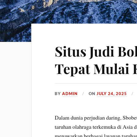
Situs Judi B
Tepat Mulai 
BY
ADMIN
ON
JULY 24, 2025
Dalam dunia perjudian daring, Sbobet
taruhan olahraga terkemuka di Asia da
menawarkan berbagai layanan taruhan 