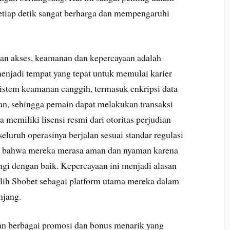
setiap detik sangat berharga dan mempengaruhi
 dan akses, keamanan dan kepercayaan adalah
njadi tempat yang tepat untuk memulai karier
 sistem keamanan canggih, termasuk enkripsi data
an, sehingga pemain dapat melakukan transaksi
memiliki lisensi resmi dari otoritas perjudian
eluruh operasinya berjalan sesuai standar regulasi
an bahwa mereka merasa aman dan nyaman karena
ngi dengan baik. Kepercayaan ini menjadi alasan
ih Sbobet sebagai platform utama mereka dalam
njang.
an berbagai promosi dan bonus menarik yang