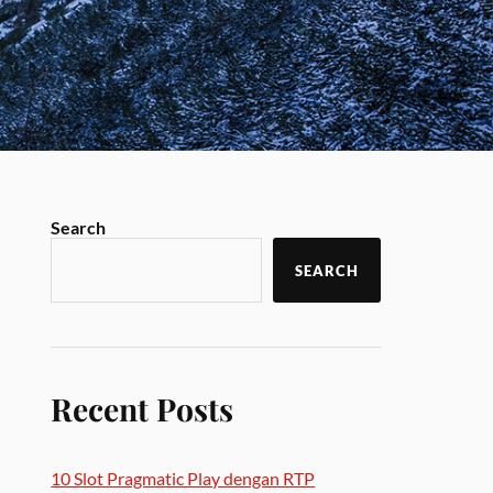
Search
SEARCH
Recent Posts
10 Slot Pragmatic Play dengan RTP