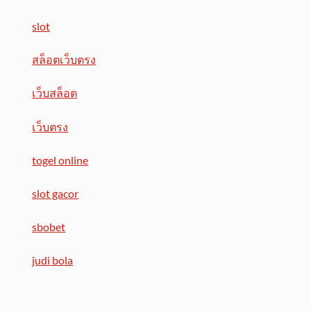
slot
สล็อตเว็บตรง
เว็บสล็อต
เว็บตรง
togel online
slot gacor
sbobet
judi bola