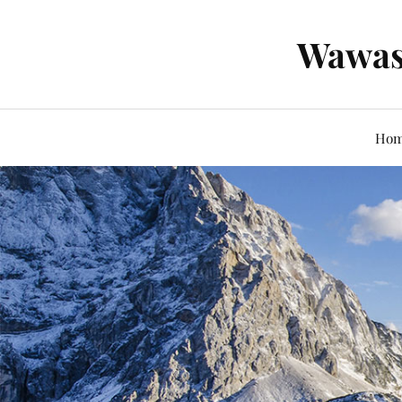
Wawasa
Ho