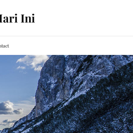
ari Ini
tact