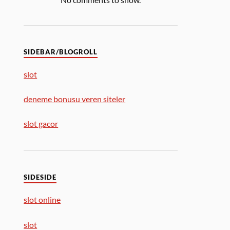
SIDEBAR/BLOGROLL
slot
deneme bonusu veren siteler
slot gacor
SIDESIDE
slot online
slot