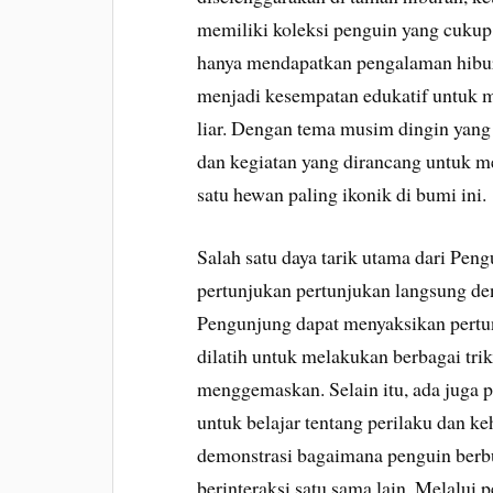
memiliki koleksi penguin yang cukup 
hanya mendapatkan pengalaman hibur
menjadi kesempatan edukatif untuk 
liar. Dengan tema musim dingin yang
dan kegiatan yang dirancang untuk m
satu hewan paling ikonik di bumi ini.
Salah satu daya tarik utama dari Pen
pertunjukan pertunjukan langsung de
Pengunjung dapat menyaksikan pert
dilatih untuk melakukan berbagai tri
menggemaskan. Selain itu, ada juga 
untuk belajar tentang perilaku dan ke
demonstrasi bagaimana penguin berbu
berinteraksi satu sama lain. Melalui 