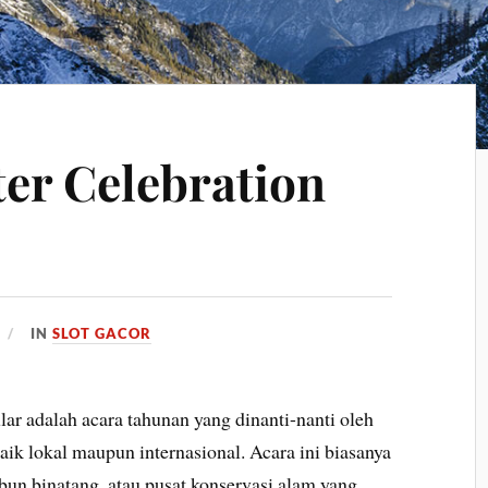
er Celebration
IN
SLOT GACOR
ar adalah acara tahunan yang dinanti-nanti oleh
aik lokal maupun internasional. Acara ini biasanya
bun binatang, atau pusat konservasi alam yang