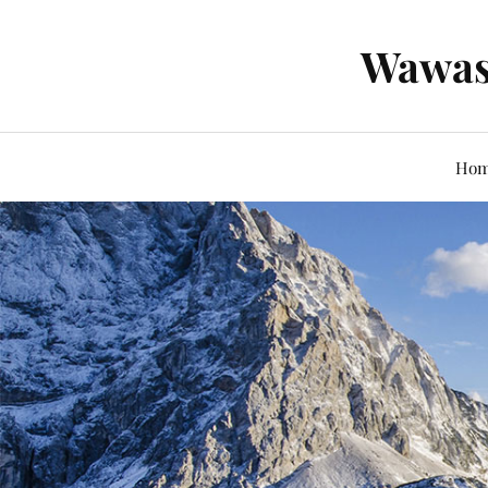
Wawasa
Ho