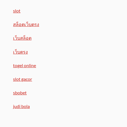
slot
สล็อตเว็บตรง
เว็บสล็อต
เว็บตรง
togel online
slot gacor
sbobet
judi bola