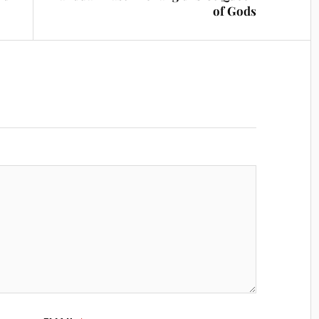
of Gods