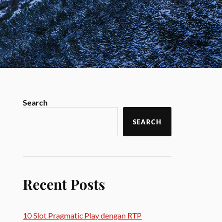
Search
SEARCH
Recent Posts
10 Slot Pragmatic Play dengan RTP