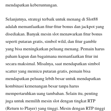
mendapatkan keberuntungan.
Selanjutnya, strategi terbaik untuk menang di Slot88
adalah memanfaatkan fitur-fitur bonus dan jackpot yang
disediakan. Banyak mesin slot menawarkan fitur bonus
seperti putaran gratis, simbol wild, dan fitur gamble
yang bisa meningkatkan peluang menang. Pemain harus
paham kapan dan bagaimana memanfaatkan fitur ini
secara maksimal. Misalnya, saat mendapatkan simbol
scatter yang memicu putaran gratis, pemain bisa
mendapatkan peluang lebih besar untuk mendapatkan
kombinasi kemenangan besar tanpa harus
mempertaruhkan uang tambahan. Selain itu, penting
juga untuk memilih mesin slot dengan tingkat RTP
(Return to Player) yang tinggi. Mesin dengan RTP tinggi