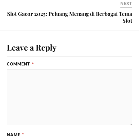
NEXT
Slot Gacor 2025: Peluang Menang di Berbagai Tema
Slot
Leave a Reply
COMMENT
*
NAME
*