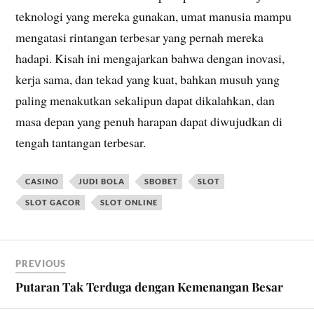
teknologi yang mereka gunakan, umat manusia mampu
mengatasi rintangan terbesar yang pernah mereka
hadapi. Kisah ini mengajarkan bahwa dengan inovasi,
kerja sama, dan tekad yang kuat, bahkan musuh yang
paling menakutkan sekalipun dapat dikalahkan, dan
masa depan yang penuh harapan dapat diwujudkan di
tengah tantangan terbesar.
CASINO
JUDI BOLA
SBOBET
SLOT
SLOT GACOR
SLOT ONLINE
PREVIOUS
Putaran Tak Terduga dengan Kemenangan Besar