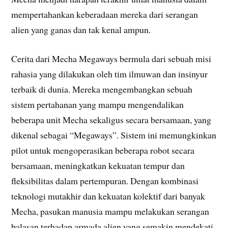
mempertahankan keberadaan mereka dari serangan
alien yang ganas dan tak kenal ampun.
Cerita dari Mecha Megaways bermula dari sebuah misi
rahasia yang dilakukan oleh tim ilmuwan dan insinyur
terbaik di dunia. Mereka mengembangkan sebuah
sistem pertahanan yang mampu mengendalikan
beberapa unit Mecha sekaligus secara bersamaan, yang
dikenal sebagai “Megaways”. Sistem ini memungkinkan
pilot untuk mengoperasikan beberapa robot secara
bersamaan, meningkatkan kekuatan tempur dan
fleksibilitas dalam pertempuran. Dengan kombinasi
teknologi mutakhir dan kekuatan kolektif dari banyak
Mecha, pasukan manusia mampu melakukan serangan
balasan terhadap armada alien yang semakin mendekati