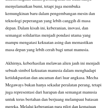
menyelamatkan bumi, tetapi juga membuka
kemungkinan baru dalam pengembangan mesin dan
teknologi peperangan yang lebih canggih di masa
depan. Dalam kisah ini, keberanian, inovasi, dan
semangat solidaritas menjadi pondasi utama yang
mampu mengatasi kekuatan asing dan memastikan
masa depan yang lebih cerah bagi umat manusia.
Akhirnya, keberhasilan melawan alien jauh ini menjadi
sebuah simbol kekuatan manusia dalam menghadapi
ketidakpastian dan ancaman dari luar angkasa. Mecha
Megaways bukan hanya sekadar peralatan perang, tetapi
juga representasi dari harapan dan semangat manusia
untuk terus bertahan dan berjuang melampaui batasan
mereka. Melalui keberanian para pilot dan kemajuan