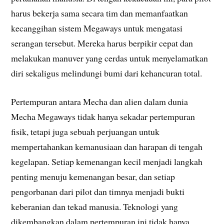
harus bekerja sama secara tim dan memanfaatkan
kecanggihan sistem Megaways untuk mengatasi
serangan tersebut. Mereka harus berpikir cepat dan
melakukan manuver yang cerdas untuk menyelamatkan
diri sekaligus melindungi bumi dari kehancuran total.
Pertempuran antara Mecha dan alien dalam dunia
Mecha Megaways tidak hanya sekadar pertempuran
fisik, tetapi juga sebuah perjuangan untuk
mempertahankan kemanusiaan dan harapan di tengah
kegelapan. Setiap kemenangan kecil menjadi langkah
penting menuju kemenangan besar, dan setiap
pengorbanan dari pilot dan timnya menjadi bukti
keberanian dan tekad manusia. Teknologi yang
dikembangkan dalam pertempuran ini tidak hanya