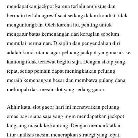
mendapatkan jackpot karena terlalu ambisius dan
bermain terlalu agresif saat sedang dalam kondisi tidak
menguntungkan. Oleh karena itu, penting untuk
mengatur batas kemenangan dan kerugian sebelum
memulai permainan. Disiplin dan pengendalian diri
adalah kunci utama agar peluang jackpot yang masuk ke
kantong tidak terlewat begitu saja. Dengan sikap yang
tepat, setiap pemain dapat meningkatkan peluang
meraih kemenangan besar dan membawa pulang dana
melimpah dari mesin slot yang sedang gacor.
Akhir kata, slot gacor hari ini menawarkan peluang
emas bagi siapa saja yang ingin mendapatkan jackpot
langsung masuk ke kantong. Dengan memanfaatkan
fitur analisis mesin, menerapkan strategi yang tepat,