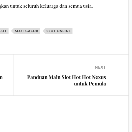
kan untuk seluruh keluarga dan semua usia.
LOT
SLOT GACOR
SLOT ONLINE
NEXT
in
Panduan Main Slot Hot Hot Nexus
untuk Pemula