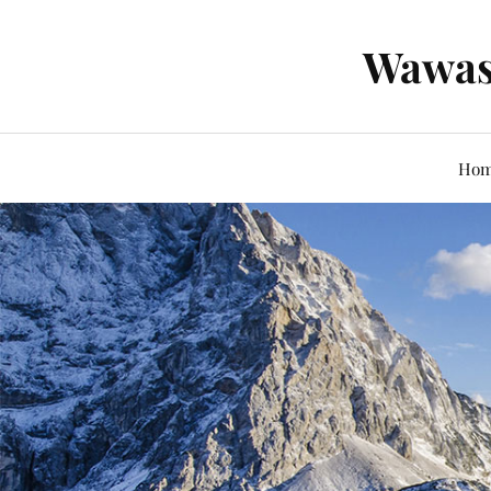
Wawasa
Ho