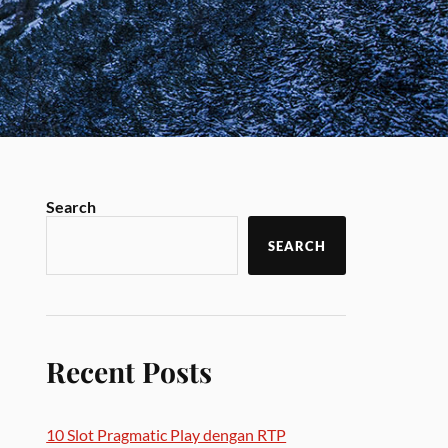
Search
SEARCH
Recent Posts
10 Slot Pragmatic Play dengan RTP