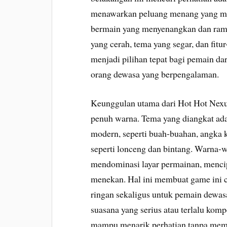
menawarkan peluang menang yang me
bermain yang menyenangkan dan rama
yang cerah, tema yang segar, dan fit
menjadi pilihan tepat bagi pemain da
orang dewasa yang berpengalaman.
Keunggulan utama dari Hot Hot Nexus 
penuh warna. Tema yang diangkat ada
modern, seperti buah-buahan, angka k
seperti lonceng dan bintang. Warna-w
mendominasi layar permainan, menci
menekan. Hal ini membuat game ini 
ringan sekaligus untuk pemain dewas
suasana yang serius atau terlalu komp
mampu menarik perhatian tanpa mem