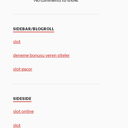
SIDEBAR/BLOGROLL
slot
deneme bonusu veren siteler
slot gacor
SIDESIDE
slot online
slot