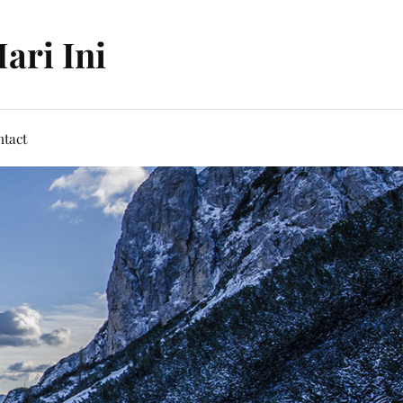
ari Ini
tact