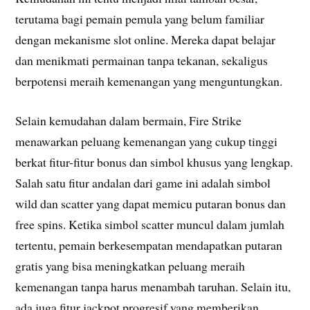
terutama bagi pemain pemula yang belum familiar
dengan mekanisme slot online. Mereka dapat belajar
dan menikmati permainan tanpa tekanan, sekaligus
berpotensi meraih kemenangan yang menguntungkan.
Selain kemudahan dalam bermain, Fire Strike
menawarkan peluang kemenangan yang cukup tinggi
berkat fitur-fitur bonus dan simbol khusus yang lengkap.
Salah satu fitur andalan dari game ini adalah simbol
wild dan scatter yang dapat memicu putaran bonus dan
free spins. Ketika simbol scatter muncul dalam jumlah
tertentu, pemain berkesempatan mendapatkan putaran
gratis yang bisa meningkatkan peluang meraih
kemenangan tanpa harus menambah taruhan. Selain itu,
ada juga fitur jackpot progresif yang memberikan