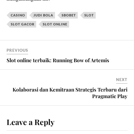
CASINO
JUDI BOLA
SBOBET
SLOT
SLOT GACOR
SLOT ONLINE
PREVIOUS
Slot online terbaik: Running Bow of Artemis
NEXT
Kolaborasi dan Kemitraan Strategis Terbaru dari
Pragmatic Play
Leave a Reply