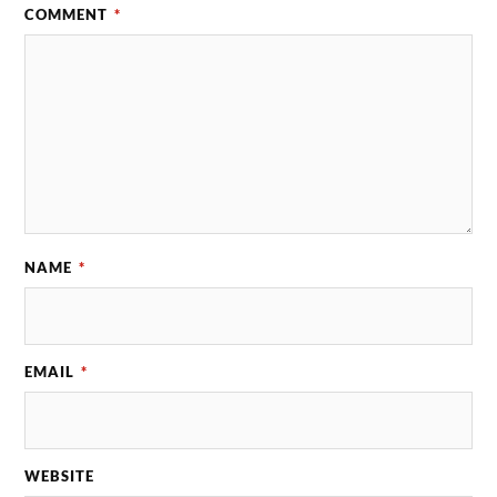
COMMENT
*
NAME
*
EMAIL
*
WEBSITE