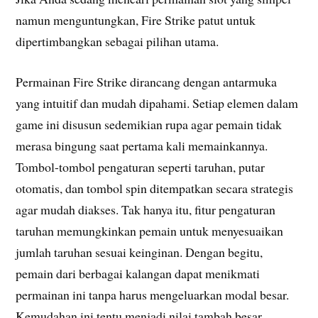
namun menguntungkan, Fire Strike patut untuk
dipertimbangkan sebagai pilihan utama.
Permainan Fire Strike dirancang dengan antarmuka
yang intuitif dan mudah dipahami. Setiap elemen dalam
game ini disusun sedemikian rupa agar pemain tidak
merasa bingung saat pertama kali memainkannya.
Tombol-tombol pengaturan seperti taruhan, putar
otomatis, dan tombol spin ditempatkan secara strategis
agar mudah diakses. Tak hanya itu, fitur pengaturan
taruhan memungkinkan pemain untuk menyesuaikan
jumlah taruhan sesuai keinginan. Dengan begitu,
pemain dari berbagai kalangan dapat menikmati
permainan ini tanpa harus mengeluarkan modal besar.
Kemudahan ini tentu menjadi nilai tambah besar,