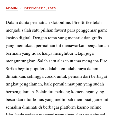
ADMIN
DECEMBER 1, 2025
Dalam dunia permainan slot online, Fire Strike telah
menjadi salah satu pilihan favorit para penggemar game
kasino digital. Dengan tema yang menarik dan grafis
yang memukau, permainan ini menawarkan pengalaman
bermain yang tidak hanya menghibur tetapi juga
menguntungkan. Salah satu alasan utama mengapa Fire
Strike begitu populer adalah kemudahannya dalam
dimainkan, sehingga cocok untuk pemain dari berbagai
tingkat pengalaman, baik pemula maupun yang sudah
berpengalaman. Selain itu, peluang kemenangan yang
besar dan fitur bonus yang melimpah membuat game ini
semakin diminati di berbagai platform kasino online.
Jika Anda sedang mencari permainan slot yang simpel