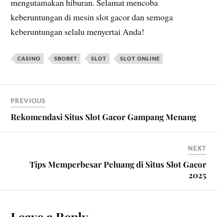
mengutamakan hiburan. Selamat mencoba
keberuntungan di mesin slot gacor dan semoga
keberuntungan selalu menyertai Anda!
CASINO
SBOBET
SLOT
SLOT ONLINE
PREVIOUS
Rekomendasi Situs Slot Gacor Gampang Menang
NEXT
Tips Memperbesar Peluang di Situs Slot Gacor
2025
Leave a Reply