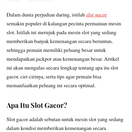
Dalam dunia perjudian daring, istilah
slot gacor
semakin populer di kalangan pecinta permainan mesin
slot. Istilah ini merujuk pada mesin slot yang sedang
memberikan banyak kemenangan secara beruntun,
sehingga pemain memiliki peluang besar untuk
mendapatkan jackpot atau kemenangan besar. Artikel
ini akan mengulas secara lengkap tentang apa itu slot
gacor, ciri-cirinya, serta tips agar pemain bisa
memanfaatkan peluang ini secara optimal.
Apa Itu Slot Gacor?
Slot gacor adalah sebutan untuk mesin slot yang sedang
dalam kondisi memberikan kemenangan secara