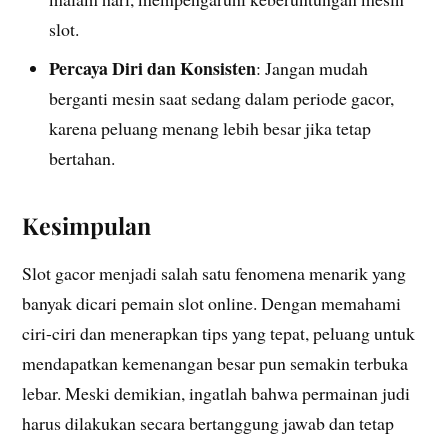
slot.
Percaya Diri dan Konsisten
: Jangan mudah
berganti mesin saat sedang dalam periode gacor,
karena peluang menang lebih besar jika tetap
bertahan.
Kesimpulan
Slot gacor menjadi salah satu fenomena menarik yang
banyak dicari pemain slot online. Dengan memahami
ciri-ciri dan menerapkan tips yang tepat, peluang untuk
mendapatkan kemenangan besar pun semakin terbuka
lebar. Meski demikian, ingatlah bahwa permainan judi
harus dilakukan secara bertanggung jawab dan tetap