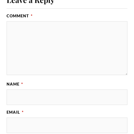
COMMENT
*
NAME
*
EMAIL
*