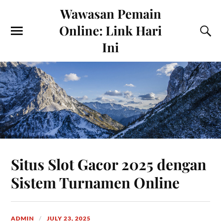
Wawasan Pemain
Online: Link Hari
Ini
Situs Slot Gacor 2025 dengan
Sistem Turnamen Online
ADMIN
JULY 23, 2025